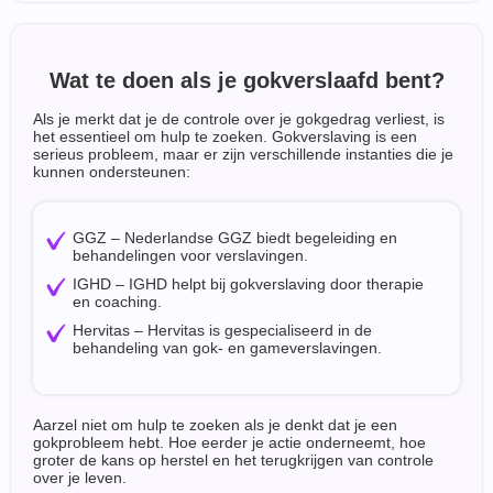
Wat te doen als je gokverslaafd bent?
Als je merkt dat je de controle over je gokgedrag verliest, is
het essentieel om hulp te zoeken. Gokverslaving is een
serieus probleem, maar er zijn verschillende instanties die je
kunnen ondersteunen:
GGZ – Nederlandse GGZ biedt begeleiding en
behandelingen voor verslavingen.
IGHD – IGHD helpt bij gokverslaving door therapie
en coaching.
Hervitas – Hervitas is gespecialiseerd in de
behandeling van gok- en gameverslavingen.
Aarzel niet om hulp te zoeken als je denkt dat je een
gokprobleem hebt. Hoe eerder je actie onderneemt, hoe
groter de kans op herstel en het terugkrijgen van controle
over je leven.