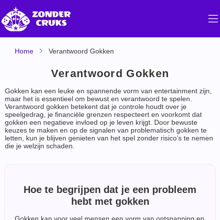
Home
Verantwoord Gokken
Verantwoord Gokken
Gokken kan een leuke en spannende vorm van entertainment zijn,
maar het is essentieel om bewust en verantwoord te spelen.
Verantwoord gokken betekent dat je controle houdt over je
speelgedrag, je financiële grenzen respecteert en voorkomt dat
gokken een negatieve invloed op je leven krijgt. Door bewuste
keuzes te maken en op de signalen van problematisch gokken te
letten, kun je blijven genieten van het spel zonder risico’s te nemen
die je welzijn schaden.
Hoe te begrijpen dat je een probleem
hebt met gokken
Gokken kan voor veel mensen een vorm van ontspanning en