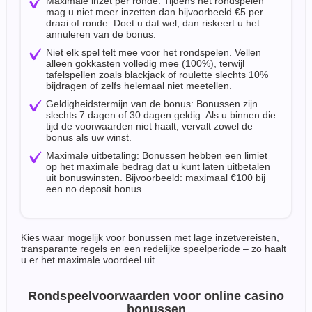
Maximale inzet per ronde: Tijdens het rondspelen
mag u niet meer inzetten dan bijvoorbeeld €5 per
draai of ronde. Doet u dat wel, dan riskeert u het
annuleren van de bonus.
Niet elk spel telt mee voor het rondspelen. Vellen
alleen gokkasten volledig mee (100%), terwijl
tafelspellen zoals blackjack of roulette slechts 10%
bijdragen of zelfs helemaal niet meetellen.
Geldigheidstermijn van de bonus: Bonussen zijn
slechts 7 dagen of 30 dagen geldig. Als u binnen die
tijd de voorwaarden niet haalt, vervalt zowel de
bonus als uw winst.
Maximale uitbetaling: Bonussen hebben een limiet
op het maximale bedrag dat u kunt laten uitbetalen
uit bonuswinsten. Bijvoorbeeld: maximaal €100 bij
een no deposit bonus.
Kies waar mogelijk voor bonussen met lage inzetvereisten,
transparante regels en een redelijke speelperiode – zo haalt
u er het maximale voordeel uit.
Rondspeelvoorwaarden voor online casino
bonussen