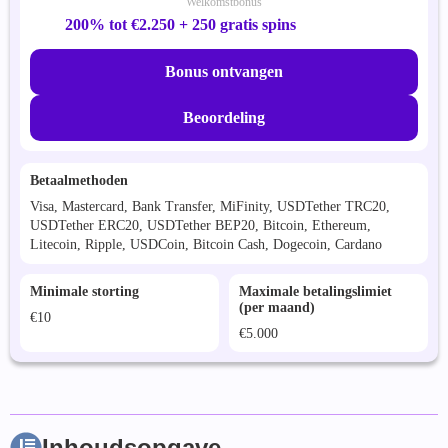
Welkomstbonus
200% tot €2.250 + 250 gratis spins
Bonus ontvangen
Beoordeling
Betaalmethoden
Visa, Mastercard, Bank Transfer, MiFinity, USDTether TRC20,
USDTether ERC20, USDTether BEP20, Bitcoin, Ethereum,
Litecoin, Ripple, USDCoin, Bitcoin Cash, Dogecoin, Cardano
Minimale storting
Maximale betalingslimiet
(per maand)
€10
€5.000
Inhoudsopgave