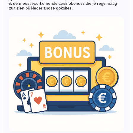
ik de meest voorkomende casinobonuss die je regelmatig
zult zien bij Nederlandse goksites.