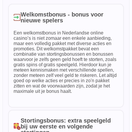
Welkomstbonus - bonus voor
nieuwe spelers
Een welkomstbonus in Nederlandse online
casino’s is niet zomaar een enkele aanbieding,
maar een volledig pakket met diverse acties en
promoties. Dit welkomstpakket bevat een
combinatie van stortingsbonussen en bonussen
waarvoor je zelfs geen geld hoeft te storten, zoals
gratis spins of gratis speelgeld. Hierdoor kun je
meteen kennismaken met verschillende spellen,
zonder meteen zelf veel geld te riskeren. Let altijd
goed op welke acties er precies in zo'n pakket
zitten en wat de voorwaarden zijn, zodat je het
maximale uit je bonus haalt.
Stortingsbonus: extra speelgeld
bij uw eerste en volgende