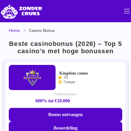
Home
Casino Bonus
Beste casinobonus (2026) – Top 5
casino’s met hoge bonussen
Kingdom casino
5/5
Curaçao
Welkomstbonus
600% tot €10.000
Bonus ontvangen
Beoordeling