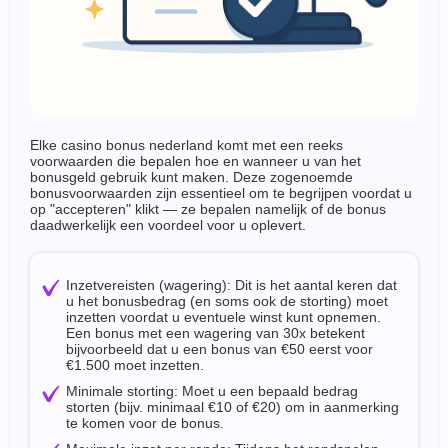
Elke casino bonus nederland komt met een reeks
voorwaarden die bepalen hoe en wanneer u van het
bonusgeld gebruik kunt maken. Deze zogenoemde
bonusvoorwaarden zijn essentieel om te begrijpen voordat u
op "accepteren" klikt — ze bepalen namelijk of de bonus
daadwerkelijk een voordeel voor u oplevert.
Inzetvereisten (wagering): Dit is het aantal keren dat
u het bonusbedrag (en soms ook de storting) moet
inzetten voordat u eventuele winst kunt opnemen.
Een bonus met een wagering van 30x betekent
bijvoorbeeld dat u een bonus van €50 eerst voor
€1.500 moet inzetten.
Minimale storting: Moet u een bepaald bedrag
storten (bijv. minimaal €10 of €20) om in aanmerking
te komen voor de bonus.