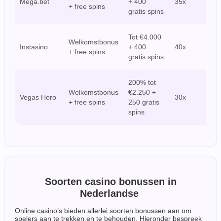
Mega.bet
+ 400
35x
+ free spins
gratis spins
Tot €4.000
Welkomstbonus
Instasino
+ 400
40x
+ free spins
gratis spins
200% tot
Welkomstbonus
€2.250 +
Vegas Hero
30x
+ free spins
250 gratis
spins
Soorten casino bonussen in
Nederlandse
Online casino’s bieden allerlei soorten bonussen aan om
spelers aan te trekken en te behouden. Hieronder bespreek