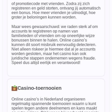
of promotiecode met vrienden. Zodra zij zich
registreren en geld storten, ontvang jij automatisch
een bonus. Hoe meer vrienden je uitnodigt, hoe
groter je beloningen kunnen worden.
Maar wees gewaarschuwd: we raden sterk af om
accounts te registreren op namen van
familieleden of vrienden om op oneerlijke wijze
bonussen binnen te halen. Online casino’s
kunnen dit soort misbruik eenvoudig detecteren.
Niet alleen riskeer je hiermee dat al je accounts
worden gesloten, maar het casino kan ook
juridische stappen ondernemen wegens fraude.
Speel dus altijd eerlijk en verantwoord!
Casino-toernooien
Online casino’s in Nederland organiseren
regelmatig spannende toernooien waarin u kunt
spelen tegen andere deelnemers en kans maakt