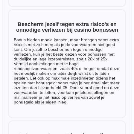
Bescherm jezelf tegen extra risico's en
onnodige verliezen bij casino bonussen
Bonus bieden mooie kansen, maar brengen soms extra
risico’s met zich mee als je de voorwaarden niet goed
kent. Om jezelf te beschermen tegen onnodige
verliezen, kun je het beste kiezen voor bonussen met
duidelijke en lage inzetvereisten, zoals 20x of 25x.
Vermijd aanbiedingen met te hoge
rondspeelvoorwaarden, zoals 40x of hoger, omdat deze
het moeilijk maken om uiteindelijk winst uit te laten
betalen. Let ook op maximale inzetlimieten tijdens het
spelen met bonusgeld: soms mag je per draai niet meer
inzetten dan bijvoorbeeld €5. Door vooraf goed op deze
voorwaarden te letten, voorkom je teleurstellingen en
minimaliseer je het risico op verlies van zowel je
bonusgeld als je eigen inleg.