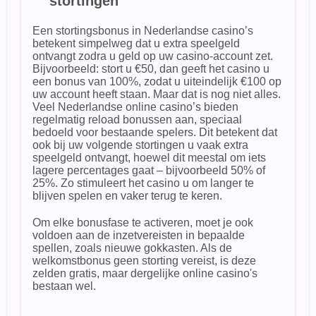
stortingen
Een stortingsbonus in Nederlandse casino’s
betekent simpelweg dat u extra speelgeld
ontvangt zodra u geld op uw casino-account zet.
Bijvoorbeeld: stort u €50, dan geeft het casino u
een bonus van 100%, zodat u uiteindelijk €100 op
uw account heeft staan. Maar dat is nog niet alles.
Veel Nederlandse online casino’s bieden
regelmatig reload bonussen aan, speciaal
bedoeld voor bestaande spelers. Dit betekent dat
ook bij uw volgende stortingen u vaak extra
speelgeld ontvangt, hoewel dit meestal om iets
lagere percentages gaat – bijvoorbeeld 50% of
25%. Zo stimuleert het casino u om langer te
blijven spelen en vaker terug te keren.
Om elke bonusfase te activeren, moet je ook
voldoen aan de inzetvereisten in bepaalde
spellen, zoals nieuwe gokkasten. Als de
welkomstbonus geen storting vereist, is deze
zelden gratis, maar dergelijke online casino's
bestaan ​​wel.