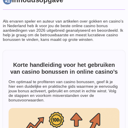
Als ervaren speler en auteur van artikelen over gokken en casino's
in Nederland heb ik voor jou de beste online casino bonus
aanbiedingen van 2026 uitgebreid geanalyseerd en beoordeeld. Ik
help je graag om de betrouwbaarste en meest lucratieve casino
bonussen te vinden, kans maakt op grote winsten.
Korte handleiding voor het gebruiken
van casino bonussen in online casino’s
Om optimaal te profiteren van casino bonussen, geef ik je
hier een duidelijke en praktische gids waarmee je eenvoudig
jouw bonus activeert, gebruikt en omzet in echte winst. Volg
de stappen en voorkom misverstanden over de
bonusvoorwaarden.