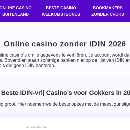
ONLINE CASINO
BESTE CASINO
BOOKMAKERS
BUITENLAND
WELKOMSTBONUS
ZONDER CRUKS
Online casino zonder iDIN 2026
line casino’s om je gegevens te verifiëren. Je account wordt d
. Bovendien staan sommige banken niet op de lijst van iDIN en
o’s die geen iDIN hanteren.
 Beste IDIN-vrij Casino’s voor Gokkers in 2
dig groot. Hier noemen we de beste opties met de meest gunsti
Welkomstbonus