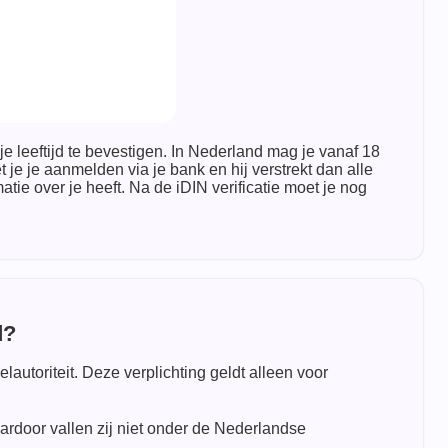
 leeftijd te bevestigen. In Nederland mag je vanaf 18
 je je aanmelden via je bank en hij verstrekt dan alle
atie over je heeft. Na de iDIN verificatie moet je nog
d?
autoriteit. Deze verplichting geldt alleen voor
door vallen zij niet onder de Nederlandse