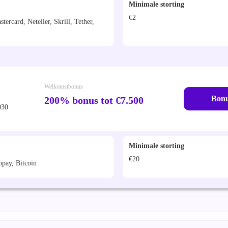
Minimale storting
€2
ercard, Neteller, Skrill, Tether,
Welkomstbonus
Bonu
200% bonus tot €7.500
030
Minimale storting
€20
opay, Bitcoin