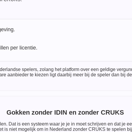
geving.
en per licentie.
derlandse spelers, zolang het platform over een geldige vergunn
 aanbieder te kiezen ligt daarbij meer bij de speler dan bij d
Gokken zonder IDIN en zonder CRUKS
len. Dat is een systeem waar je je in moet schrijven en dat j
 Het is niet mogelijk om in Nederland zonder CRUKS te spelen b