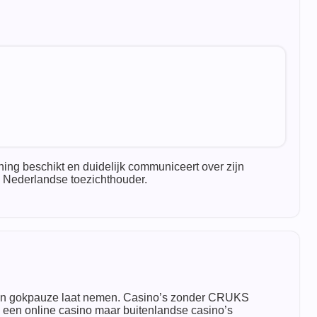
ing beschikt en duidelijk communiceert over zijn
e Nederlandse toezichthouder.
e een gokpauze laat nemen. Casino’s zonder CRUKS
ij een online casino maar buitenlandse casino’s