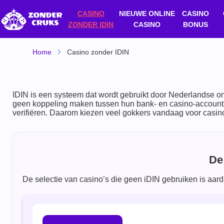
CASINO
NIEUWE ONLINE
CASINO
ZONDER IDIN
CASINO
BONUS
Home
Casino zonder IDIN
IDIN is een systeem dat wordt gebruikt door Nederlandse on
geen koppeling maken tussen hun bank- en casino-accounts
verifiëren. Daarom kiezen veel gokkers vandaag voor casin
De
De selectie van casino’s die geen iDIN gebruiken is aar