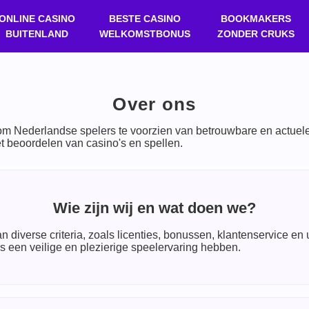
ONLINE CASINO
BESTE CASINO
BOOKMAKERS
BUITENLAND
WELKOMSTBONUS
ZONDER CRUKS
Over ons
 om Nederlandse spelers te voorzien van betrouwbare en actuele 
et beoordelen van casino's en spellen.
Wie zijn wij en wat doen we?
n diverse criteria, zoals licenties, bonussen, klantenservice e
s een veilige en plezierige speelervaring hebben.