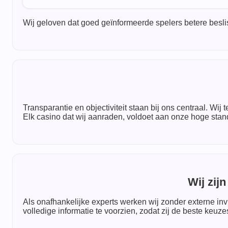
Wij geloven dat goed geïnformeerde spelers betere beslis
Transparantie en objectiviteit staan bij ons centraal. Wij
Elk casino dat wij aanraden, voldoet aan onze hoge stan
Wij zij
Als onafhankelijke experts werken wij zonder externe invl
volledige informatie te voorzien, zodat zij de beste keu