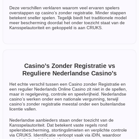
Deze verschillen verklaren waarom veel ervaren spelers
overstappen op casino’s zonder registratie. Minder stappen
betekent sneller spelen. Tegelijk biedt het traditionele model
meer bescherming doordat het onder toezicht staat van de
Kansspelautoriteit en gekoppeld is aan CRUKS.
Casino’s Zonder Registratie vs
Reguliere Nederlandse Casino’s
Het echte verschil tussen een Casino zonder Registratie en
een regulier Nederlands Online Casino zit niet in de spellen,
maar in regelgeving, controle en speelvrijheid. Nederlandse
casino’s werken onder een nationale vergunning, terwijl
casino’s zonder registratie meestal onder een buitenlandse
licentie vallen.
Nederlandse aanbieders staan onder toezicht van de
Kansspelautoriteit. Dat betekent vaste regels rond
spelersbescherming, stortingslimieten en verplichte controle
via CRUKS. Identificatie verloopt vaak via iDIN, waardoor