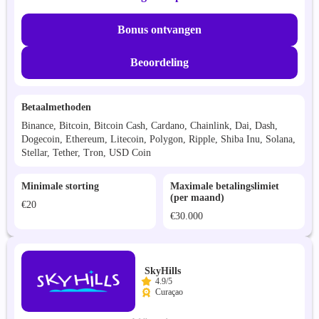
Bonus ontvangen
Beoordeling
Betaalmethoden
Binance, Bitcoin, Bitcoin Cash, Cardano, Chainlink, Dai, Dash,
Dogecoin, Ethereum, Litecoin, Polygon, Ripple, Shiba Inu, Solana,
Stellar, Tether, Tron, USD Coin
Minimale storting
Maximale betalingslimiet
(per maand)
€20
€30.000
SkyHills
4.9/5
Curaçao