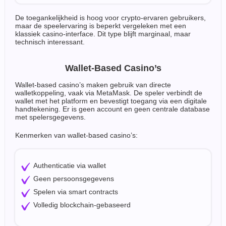
De toegankelijkheid is hoog voor crypto-ervaren gebruikers,
maar de speelervaring is beperkt vergeleken met een
klassiek casino-interface. Dit type blijft marginaal, maar
technisch interessant.
Wallet-Based Casino’s
Wallet-based casino’s maken gebruik van directe
walletkoppeling, vaak via MetaMask. De speler verbindt de
wallet met het platform en bevestigt toegang via een digitale
handtekening. Er is geen account en geen centrale database
met spelersgegevens.
Kenmerken van wallet-based casino’s:
Authenticatie via wallet
Geen persoonsgegevens
Spelen via smart contracts
Volledig blockchain-gebaseerd