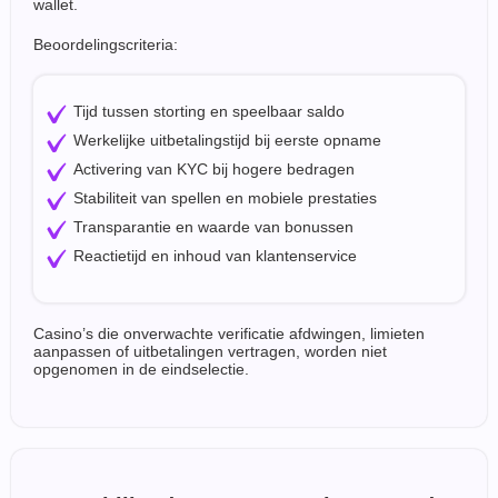
wallet.
Beoordelingscriteria:
Tijd tussen storting en speelbaar saldo
Werkelijke uitbetalingstijd bij eerste opname
Activering van KYC bij hogere bedragen
Stabiliteit van spellen en mobiele prestaties
Transparantie en waarde van bonussen
Reactietijd en inhoud van klantenservice
Casino’s die onverwachte verificatie afdwingen, limieten
aanpassen of uitbetalingen vertragen, worden niet
opgenomen in de eindselectie.