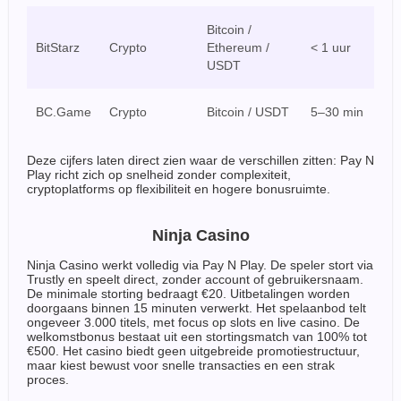
Bitcoin /
BitStarz
Crypto
Ethereum /
< 1 uur
€
USDT
BC.Game
Crypto
Bitcoin / USDT
5–30 min
€
Deze cijfers laten direct zien waar de verschillen zitten: Pay N
Play richt zich op snelheid zonder complexiteit,
cryptoplatforms op flexibiliteit en hogere bonusruimte.
Ninja Casino
Ninja Casino werkt volledig via Pay N Play. De speler stort via
Trustly en speelt direct, zonder account of gebruikersnaam.
De minimale storting bedraagt €20. Uitbetalingen worden
doorgaans binnen 15 minuten verwerkt. Het spelaanbod telt
ongeveer 3.000 titels, met focus op slots en live casino. De
welkomstbonus bestaat uit een stortingsmatch van 100% tot
€500. Het casino biedt geen uitgebreide promotiestructuur,
maar kiest bewust voor snelle transacties en een strak
proces.