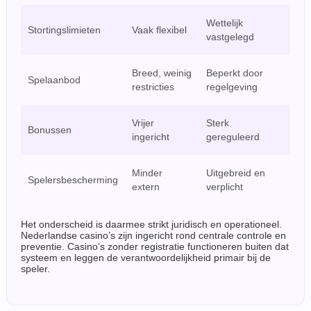
Wettelijk
Stortingslimieten
Vaak flexibel
vastgelegd
Breed, weinig
Beperkt door
Spelaanbod
restricties
regelgeving
Vrijer
Sterk
Bonussen
ingericht
gereguleerd
Minder
Uitgebreid en
Spelersbescherming
extern
verplicht
Het onderscheid is daarmee strikt juridisch en operationeel.
Nederlandse casino’s zijn ingericht rond centrale controle en
preventie. Casino’s zonder registratie functioneren buiten dat
systeem en leggen de verantwoordelijkheid primair bij de
speler.