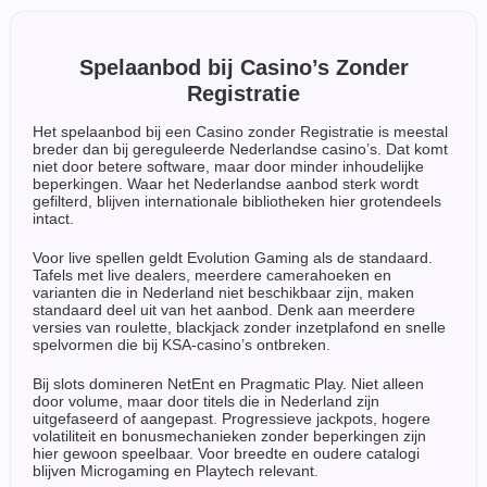
Spelaanbod bij Casino’s Zonder
Registratie
Het spelaanbod bij een Casino zonder Registratie is meestal
breder dan bij gereguleerde Nederlandse casino’s. Dat komt
niet door betere software, maar door minder inhoudelijke
beperkingen. Waar het Nederlandse aanbod sterk wordt
gefilterd, blijven internationale bibliotheken hier grotendeels
intact.
Voor live spellen geldt Evolution Gaming als de standaard.
Tafels met live dealers, meerdere camerahoeken en
varianten die in Nederland niet beschikbaar zijn, maken
standaard deel uit van het aanbod. Denk aan meerdere
versies van roulette, blackjack zonder inzetplafond en snelle
spelvormen die bij KSA-casino’s ontbreken.
Bij slots domineren NetEnt en Pragmatic Play. Niet alleen
door volume, maar door titels die in Nederland zijn
uitgefaseerd of aangepast. Progressieve jackpots, hogere
volatiliteit en bonusmechanieken zonder beperkingen zijn
hier gewoon speelbaar. Voor breedte en oudere catalogi
blijven Microgaming en Playtech relevant.