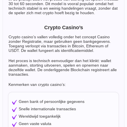
30 tot 60 seconden. Dit model is vooral populair omdat het
technisch stabiel is en weinig handelingen vraagt, zonder dat
de speler zich met crypto hoeft bezig te houden.
Crypto Casino’s
Crypto casino’s vallen volledig onder het concept Casino
zonder Registratie, maar gebruiken geen bankgegevens.
Toegang verloopt via transacties in Bitcoin, Ethereum of
USDT. De wallet fungeert als identificatiemiddel.
Het proces is technisch eenvoudiger dan het klinkt: wallet
aanmaken, storting uitvoeren, spelen en opnemen naar
dezelfde wallet. De onderliggende Blockchain registreert alle
transacties.
Kenmerken van crypto casino’s:
Geen bank of persoonlijke gegevens
Snelle internationale transacties
Wereldwijd toegankelijk
Geen vaste valuta