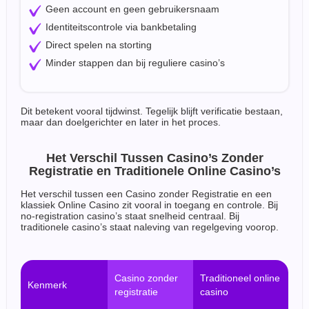
Geen account en geen gebruikersnaam
Identiteitscontrole via bankbetaling
Direct spelen na storting
Minder stappen dan bij reguliere casino’s
Dit betekent vooral tijdwinst. Tegelijk blijft verificatie bestaan,
maar dan doelgerichter en later in het proces.
Het Verschil Tussen Casino’s Zonder
Registratie en Traditionele Online Casino’s
Het verschil tussen een Casino zonder Registratie en een
klassiek Online Casino zit vooral in toegang en controle. Bij
no-registration casino’s staat snelheid centraal. Bij
traditionele casino’s staat naleving van regelgeving voorop.
Casino zonder
Traditioneel online
Kenmerk
registratie
casino